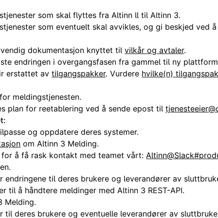
jenester som skal flyttes fra Altinn ll til Altinn 3.
stjenester som eventuelt skal avvikles, og gi beskjed ved å
vendig dokumentasjon knyttet til
vilkår og avtaler
.
igste endringen i overgangsfasen fra gammel til ny plattform
ir erstattet av
tilgangspakker
. Vurdere
hvilke(n) tilgangspak
 for meldingstjenesten.
s plan for reetablering ved å sende epost til
tjenesteeier@d
t:
 tilpasse og oppdatere deres systemer.
asjon
om Altinn 3 Melding.
l for å få rask kontakt med teamet vårt:
Altinn@Slack#prod
en.
 endringene til deres brukere og leverandører av sluttbruk
r til å håndtere meldinger med Altinn 3 REST-API.
3 Melding.
til deres brukere og eventuelle leverandører av sluttbruke