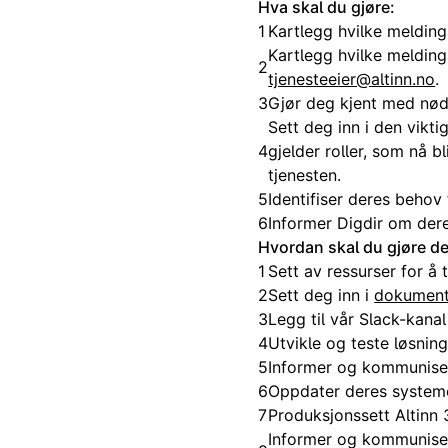
Hva skal du gjøre:
1
Kartlegg hvilke meldingst
Kartlegg hvilke melding
2
tjenesteeier@altinn.no
.
3
Gjør deg kjent med nød
Sett deg inn i den vikt
4
gjelder roller, som nå bl
tjenesten.
5
Identifiser deres behov
6
Informer Digdir om dere
Hvordan skal du gjøre de
1
Sett av ressurser for å
2
Sett deg inn i
dokument
3
Legg til vår Slack-kana
4
Utvikle og teste løsning
5
Informer og kommuniser
6
Oppdater deres systeme
7
Produksjonssett Altinn 
Informer og kommuniser 