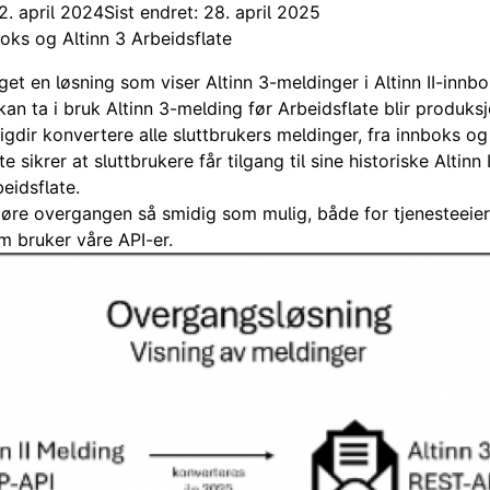
2. april 2024
Sist endret: 28. april 2025
boks og Altinn 3 Arbeidsflate
aget en løsning som viser Altinn 3-meldinger i Altinn II-innbo
kan ta i bruk Altinn 3-melding før Arbeidsflate blir produksj
 Digdir konvertere alle sluttbrukers meldinger, fra innboks og a
te sikrer at sluttbrukere får tilgang til sine historiske Altinn
beidsflate.
jøre overgangen så smidig som mulig, både for tjenesteeier
 bruker våre API-er.