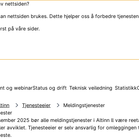
av nettsiden?
an nettsiden brukes. Dette hjelper oss å forbedre tjenesten
rst på våre sider.
nt og webinar
Status og drift
Teknisk veiledning
Statistikk
tinn
Tjenesteeier
Meldingstjenester
ester
sember 2025 bør alle meldingstjenester i Altinn ll være reet
ler avviklet. Tjenesteeier er selv ansvarlig for omleggingen t
este.