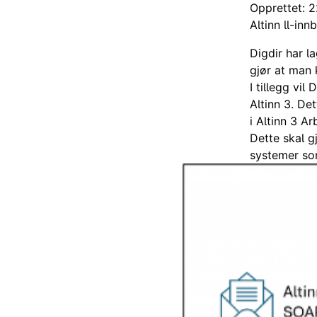
Opprettet: 2
Altinn ll-inn
Digdir har l
gjør at man 
I tillegg vil
Altinn 3. Det
i Altinn 3 Ar
Dette skal g
systemer som