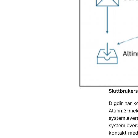
Sluttbruker
Digdir har k
Altinn 3-mel
systemlever
systemlevera
kontakt me