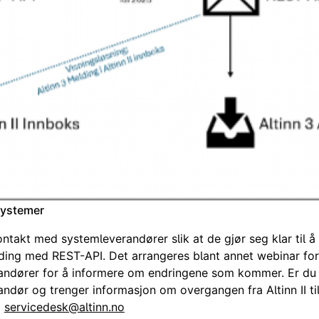
systemer
ontakt med systemleverandører slik at de gjør seg klar til å
ding med REST-API. Det arrangeres blant annet webinar for
andører for å informere om endringene som kommer. Er du
ndør og trenger informasjon om overgangen fra Altinn II til
d
servicedesk@altinn.no