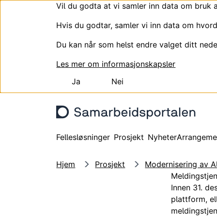
Vil du godta at vi samler inn data om bruk 
Hvis du godtar, samler vi inn data om hvord
Du kan når som helst endre valget ditt nede
Les mer om informasjonskapsler
Ja
Nei
Hopp til hovedinnhold
Fellesløsninger
Prosjekt
Nyheter
Arrangeme
Hjem
Prosjekt
Modernisering av Al
Meldingstjen
Innen 31. de
plattform, el
meldingstjen