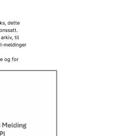
ks, dette
onssatt.
rkiv, til
 II-meldinger
e og for