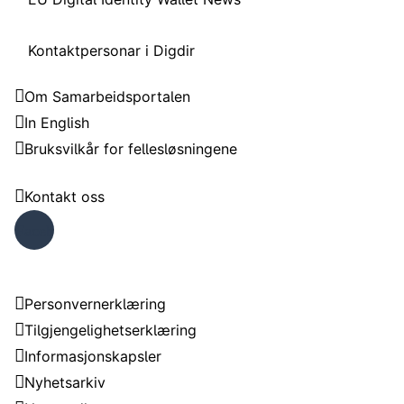
Kontaktpersonar i Digdir
Samarbeidsportalen
Om Samarbeidsportalen
In English
Bruksvilkår for fellesløsningene
Trenger du hjelp?
Kontakt oss
Faceb
ook
Om nettstedet
Personvernerklæring
Tilgjengelighetserklæring
Informasjonskapsler
Nyhetsarkiv