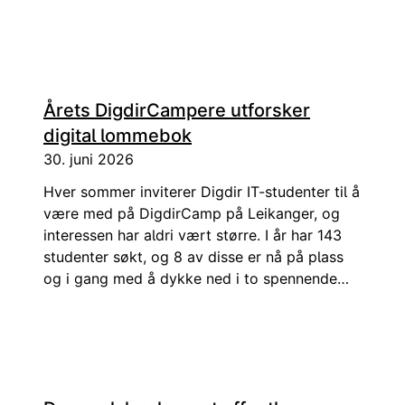
Binningsbø, sjefsarkitekt for fellesløsningene.
Møtet med det tyske lommebok-prosjektet gir
et tydelig bilde: Tyskland har satt fart med
stor politisk kraft.
Årets DigdirCampere utforsker
digital lommebok
30. juni 2026
Hver sommer inviterer Digdir IT-studenter til å
være med på DigdirCamp på Leikanger, og
interessen har aldri vært større. I år har 143
studenter søkt, og 8 av disse er nå på plass
og i gang med å dykke ned i to spennende
caser!