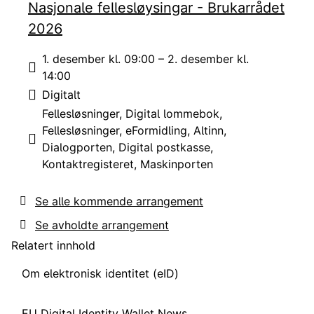
Nasjonale fellesløysingar - Brukarrådet
2026
1. desember kl. 09:00 – 2. desember kl.
Tid:
14:00
Digitalt
Sted:
Fellesløsninger
Digital lommebok
Fellesløsninger
eFormidling
Altinn
Emne:
Dialogporten
Digital postkasse
Kontaktregisteret
Maskinporten
Se alle kommende arrangement
Se avholdte arrangement
Relatert innhold
Om elektronisk identitet (eID)
EU Digital Identity Wallet News