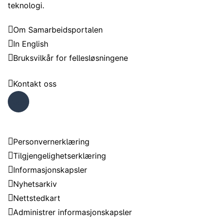
teknologi.
Samarbeidsportalen
Om Samarbeidsportalen
In English
Bruksvilkår for fellesløsningene
Trenger du hjelp?
Kontakt oss
Faceb
ook
Om nettstedet
Personvernerklæring
Tilgjengelighetserklæring
Informasjonskapsler
Nyhetsarkiv
Nettstedkart
Administrer informasjonskapsler