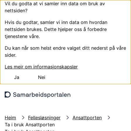
Vil du godta at vi samler inn data om bruk av
nettsiden?
Hvis du godtar, samler vi inn data om hvordan
nettsiden brukes. Dette hjelper oss å forbedre
tjenestene våre.
Du kan når som helst endre valget ditt nederst på våre
sider.
Les meir om informasjonskapsler
Ja
Nei
Hopp til hovudinnhald
Søk
Meny
Logg
Heim
Fellesløsninger
Ansattporten
Ta i bruk Ansattporten