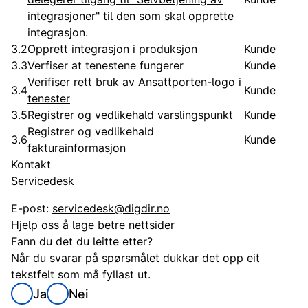
integrasjoner"
til den som skal opprette
integrasjon.
3.2
Opprett integrasjon i produksjon
Kunde
3.3
Verfiser at tenestene fungerer
Kunde
Verifiser rett
bruk av Ansattporten-logo i
3.4
Kunde
tenester
3.5
Registrer og vedlikehald
varslingspunkt
Kunde
Registrer og vedlikehald
3.6
Kunde
fakturainformasjon
Kontakt
Servicedesk
E-post:
servicedesk@digdir.no
Hjelp oss å lage betre nettsider
Fann du det du leitte etter?
Når du svarar på spørsmålet dukkar det opp eit
tekstfelt som må fyllast ut.
Ja
Nei