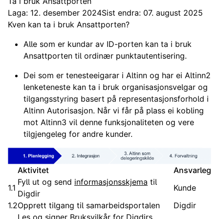
Ta i bruk Ansattporten
Laga: 12. desember 2024
Sist endra: 07. august 2025
Kven kan ta i bruk Ansattporten?
Alle som er kundar av ID-porten kan ta i bruk
Ansattporten til ordinær punktautentisering.
Dei som er tenesteeigarar i Altinn og har ei Altinn2
lenketeneste kan ta i bruk organisasjonsvelgar og
tilgangsstyring basert på representasjonsforhold i
Altinn Autorisasjon. Når vi får på plass ei kobling
mot Altinn3 vil denne funksjonaliteten og vere
tilgjengeleg for andre kunder.
Aktivitet
Ansvarleg
Fyll ut og send
informasjonsskjema
til
1.1
Kunde
Digdir
1.2
Opprett tilgang til samarbeidsportalen
Digdir
Les og signer
Bruksvilkår for Digdirs