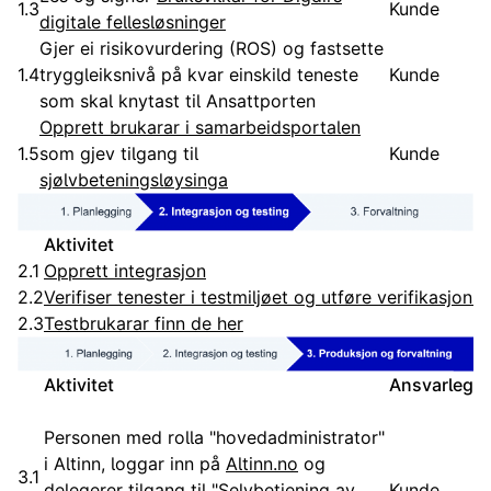
1.3
Kunde
digitale fellesløsninger
Gjer ei risikovurdering (ROS) og fastsette
1.4
tryggleiksnivå på kvar einskild teneste
Kunde
som skal knytast til Ansattporten
Opprett brukarar i samarbeidsportalen
1.5
som gjev tilgang til
Kunde
sjølvbeteningsløysinga
Aktivitet
2.1
Opprett integrasjon
2.2
Verifiser tenester i testmiljøet og utføre verifikasjonst
2.3
Testbrukarar finn de her
Aktivitet
Ansvarleg
Personen med rolla "hovedadministrator"
i Altinn, loggar inn på
Altinn.no
og
3.1
delegerer tilgang til "Selvbetjening av
Kunde