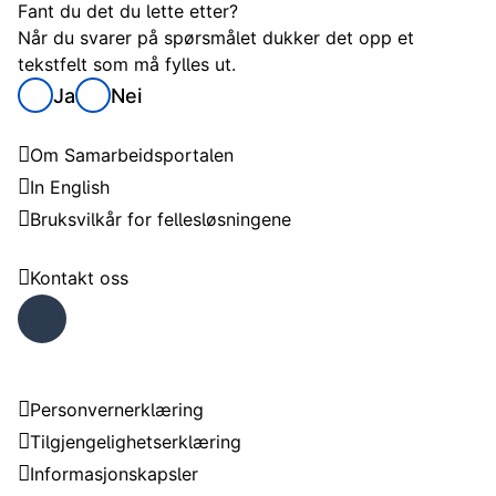
Fant du det du lette etter?
Når du svarer på spørsmålet dukker det opp et
tekstfelt som må fylles ut.
Ja
Nei
Samarbeidsportalen
Om Samarbeidsportalen
In English
Bruksvilkår for fellesløsningene
Trenger du hjelp?
Kontakt oss
Faceb
ook
Om nettstedet
Personvernerklæring
Tilgjengelighetserklæring
Informasjonskapsler