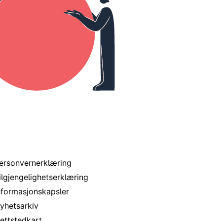
 under arbeid, mer informasjon kommer fortløpende.
 nettstedet
ersonvernerklæring
ilgjengelighetserklæring
nformasjonskapsler
yhetsarkiv
ettstedkart