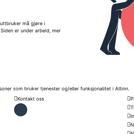
uttbruker må gjøre i
 Siden er under arbeid, mer
øre i forbindelse med moderniseringen av Altinn. Siden er
oner som bruker tjenester og/eller funksjonalitet i Altinn.
Trenger du hjelp?
Om
Kontakt oss
P
T
Faceb
I
ook
N
N