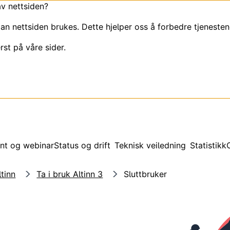
av nettsiden?
an nettsiden brukes. Dette hjelper oss å forbedre tjenesten
rst på våre sider.
nt og webinar
Status og drift
Teknisk veiledning
Statistikk
tinn
Ta i bruk Altinn 3
Sluttbruker