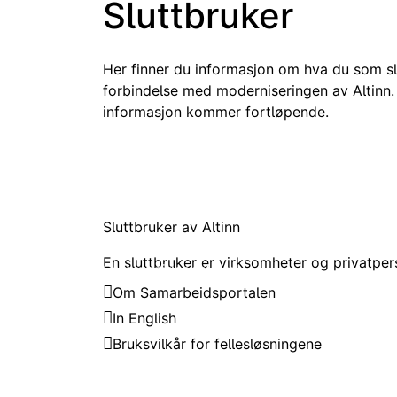
Sluttbruker
Her finner du informasjon om hva du som sl
forbindelse med moderniseringen av Altinn.
informasjon kommer fortløpende.
Her finner du informasjon om hva du som sluttbruker må gj
Sluttbruker av Altinn
En sluttbruker er virksomheter og privatpers
Samarbeidsportalen
Om Samarbeidsportalen
In English
Bruksvilkår for fellesløsningene