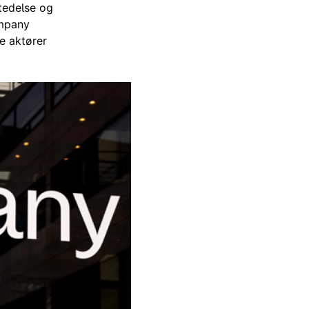
tedelse og
ompany
te aktører