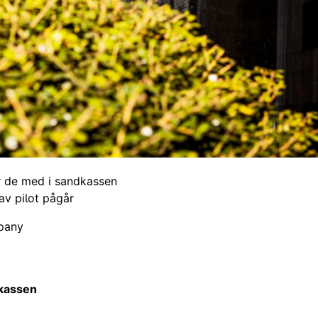
r de med i sandkassen
av pilot pågår
pany
dkassen