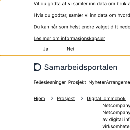
Vil du godta at vi samler inn data om bruk 
Hvis du godtar, samler vi inn data om hvord
Du kan når som helst endre valget ditt nede
Les mer om informasjonskapsler
Ja
Nei
Hopp til hovedinnhold
Fellesløsninger
Prosjekt
Nyheter
Arrangeme
Hjem
Prosjekt
Digital lommebok
Netcompan
Netcompany e
av digital in
virksomheter