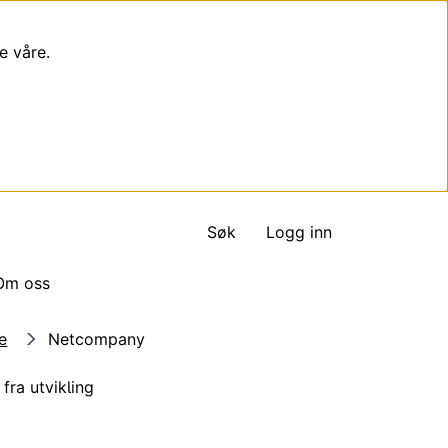
e våre.
Søk
Logg inn
Om oss
e
Netcompany
fra utvikling