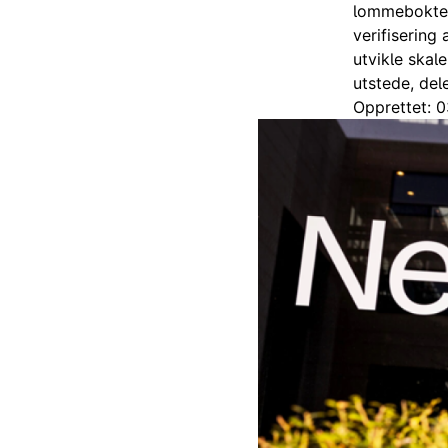
lommeboktekn
verifisering
utvikle skal
utstede, dele
Opprettet: 0