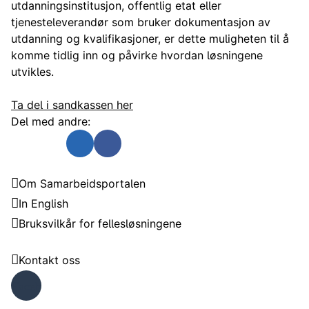
utdanningsinstitusjon, offentlig etat eller
tjenesteleverandør som bruker dokumentasjon av
utdanning og kvalifikasjoner, er dette muligheten til å
komme tidlig inn og påvirke hvordan løsningene
utvikles.
Ta del i sandkassen her
Del med andre:
Send som e-post
Del på Twitter
Del på Linkedin
Del på Facebook
Samarbeidsportalen
Om Samarbeidsportalen
In English
Bruksvilkår for fellesløsningene
Trenger du hjelp?
Kontakt oss
Faceb