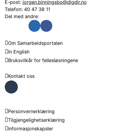
E-post:
jorgen.binningsbo@digdir.no
Telefon:
40 47 38 11
Del med andre:
Send som e-post
Del på Twitter
Del på Linkedin
Del på Facebook
Samarbeidsportalen
Om Samarbeidsportalen
In English
Bruksvilkår for fellesløsningene
Trenger du hjelp?
Kontakt oss
Faceb
ook
Om nettstedet
Personvernerklæring
Tilgjengelighetserklæring
Informasjonskapsler