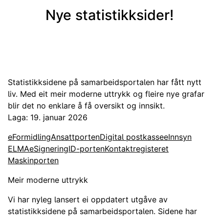
Nye statistikksider!
Statistikksidene på samarbeidsportalen har fått nytt
liv. Med eit meir moderne uttrykk og fleire nye grafar
blir det no enklare å få oversikt og innsikt.
Laga: 19. januar 2026
eFormidling
Ansattporten
Digital postkasse
eInnsyn
ELMA
eSignering
ID-porten
Kontaktregisteret
Maskinporten
Meir moderne uttrykk
Vi har nyleg lansert ei oppdatert utgåve av
statistikksidene på samarbeidsportalen. Sidene har