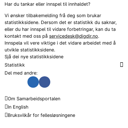
Har du tankar eller innspel til innhaldet?
Vi ønsker tilbakemelding frå deg som brukar
statistikksidene. Dersom det er statistikk du saknar,
eller du har innspel til vidare forbetringar, kan du ta
kontakt med oss på
servicedesk@digdir.no
.
Innspela vil vere viktige i det vidare arbeidet med å
utvikle statistikksidene.
Sjå dei nye statistikksidene
Statistikk
Del med andre:
Send som e-post
Del på Twitter
Del på Linkedin
Del på Facebook
Samarbeidsportalen
Om Samarbeidsportalen
In English
Bruksvilkår for fellesløsningene
Trenger du hjelp?