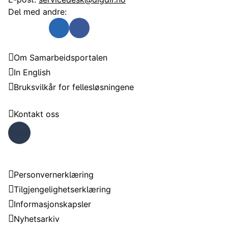
Del med andre:
Send som e-post
Del på Twitter
Del på Linkedin
Del på Facebook
Samarbeidsportalen
Om Samarbeidsportalen
In English
Bruksvilkår for fellesløsningene
Trenger du hjelp?
Kontakt oss
Faceb
ook
Om nettstedet
Personvernerklæring
Tilgjengelighetserklæring
Informasjonskapsler
Nyhetsarkiv