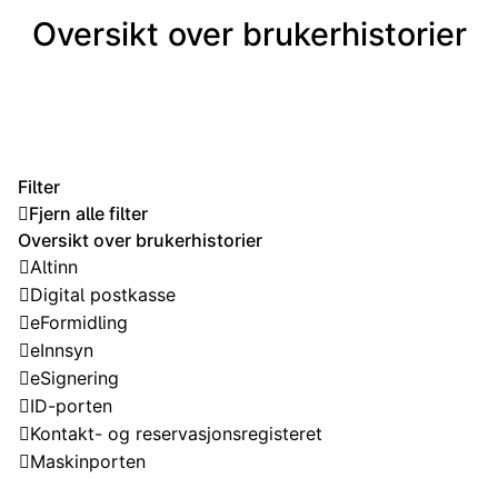
Oversikt over brukerhistorier
Filter
Fjern alle filter
Oversikt over brukerhistorier
Altinn
Digital postkasse
eFormidling
eInnsyn
eSignering
ID-porten
Kontakt- og reservasjonsregisteret
Maskinporten