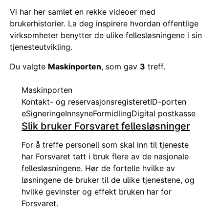
Vi har her samlet en rekke videoer med
brukerhistorier. La deg inspirere hvordan offentlige
virksomheter benytter de ulike fellesløsningene i sin
tjenesteutvikling.
Du valgte
Maskinporten
, som gav
3
treff.
Maskinporten
Kontakt- og reservasjonsregisteret
ID-porten
eSignering
eInnsyn
eFormidling
Digital postkasse
Slik bruker Forsvaret fellesløsninger
For å treffe personell som skal inn til tjeneste
har Forsvaret tatt i bruk flere av de nasjonale
fellesløsningene. Hør de fortelle hvilke av
løsningene de bruker til de ulike tjenestene, og
hvilke gevinster og effekt bruken har for
Forsvaret.