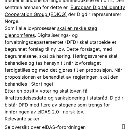
medlemslandene så lenge lommebøkene er i drift
. Den
sentrale arenaen for dette er ​
European Digital Identity
Cooperation Group (EDICG)
der Digdir representerer
Norge.
Som i alle lovprosesser
skal en rekke steg
gjennomføres
. Digitaliserings- og
forvaltningsdepartementet (DFD) skal utarbeide et
begrunnet forslag til ny lov. Dette forslaget, med
begrunnelsene, skal på høring. Høringssvarene skal
behandles og tas hensyn til når lovforslaget
ferdigstilles og med det gjøres til en proposisjon. Når
proposisjonen er behandlet av regjeringen, skal den
behandles i Stortinget.
Etter en positiv votering skal loven få
ikrafttredelsesdato og sanksjonering i statsråd. Digdir
bistår DFD med flere av stegene som trengs for
innføringen av eIDAS 2.0 i norsk lov​.
Relevante saker
Se oversikt over eIDAS-forordningen