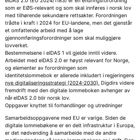
eIDAS 2.0 (EU 2024/1183) er en endringsforordning
som er EØS-relevant og som skal innføres i norsk lov
med tilhørende sekundære rettsakter. Forordningen
trådte i kraft i 2024 for EU-landene, men det gjenstår
et omfattende arbeid med å lage
gjennomføringsforordninger som skal muliggjøre
lovverket.
Bestemmelsene i eIDAS 1 vil gjelde inntil videre.​
Arbeidet med eIDAS 2.0 er høyst relevant for Norge,
og elementer av forordningen som
identitetslommebok er allerede inkludert i regjeringens
nye digitaliseringsstrategi (2024-2030).
Digdirs videre
fremdrift med den digitale lommeboken avhenger av
når eIDAS 2.0 blir norsk lov​.
Oppgaver knyttet til forhandlinger og utredninger
Samarbeidsoppgavene med EU er varige. Siden de
digitale lommebøkene er en delt infrastruktur i Europa,
er det nødvending å samarbeide
med de andre