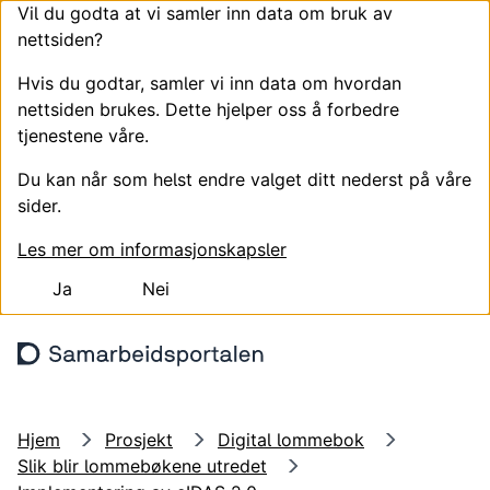
Vil du godta at vi samler inn data om bruk av
nettsiden?
Hvis du godtar, samler vi inn data om hvordan
nettsiden brukes. Dette hjelper oss å forbedre
tjenestene våre.
Du kan når som helst endre valget ditt nederst på våre
sider.
Les mer om informasjonskapsler
Ja
Nei
Hopp til hovedinnhold
Søk
Meny
Logg
Hjem
Prosjekt
Digital lommebok
Slik blir lommebøkene utredet