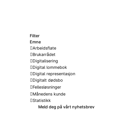
Filter
Emne
Arbeidsflate
Brukarrådet
Digitalisering
Digital lommebok
Digital representasjon
Digitalt dødsbo
Fellesløsninger
Månedens kunde
Statistikk
Meld deg på vårt nyhetsbrev
Samarbeidsportalen