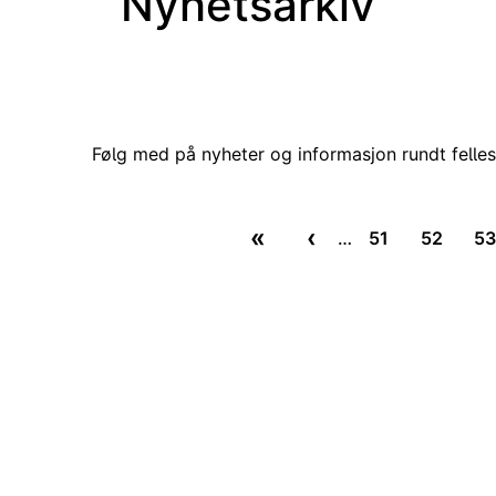
Nyhetsarkiv
Følg med på nyheter og informasjon rundt felles
«
‹
…
51
52
5
Første side
Forrige side
Side
Side
S
Trenger du hjelp?
Om