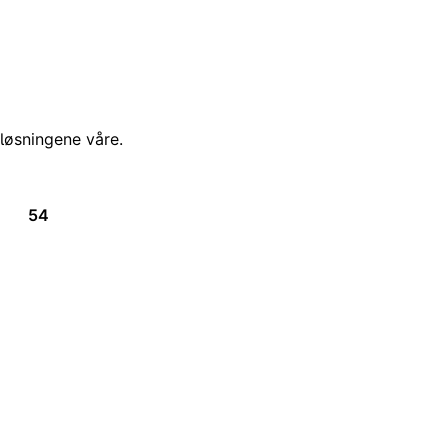
løsningene våre.
3
54
55
ide
Side
Nåværende side
 nettstedet