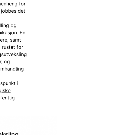
mmenheng for
l jobbes det
dling og
nikasjon. En
kere, samt
 rustet for
gsutveksling
r, og
samhandling
spunkt i
giske
fentlig