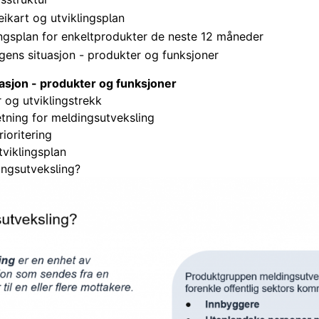
eikart og utviklingsplan
ingsplan for enkeltprodukter de neste 12 måneder
gens situasjon - produkter og funksjoner
asjon - produkter og funksjoner
 og utviklingstrekk
etning for meldingsutveksling
ioritering
tviklingsplan
ingsutveksling?