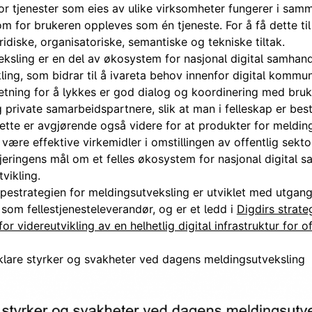
vor tjenester som eies av ulike virksomheter fungerer i sa
om for brukeren oppleves som én tjeneste. For å få dette ti
idiske, organisatoriske, semantiske og tekniske tiltak.
ksling er en del av økosystem for nasjonal digital samhan
kling, som bidrar til å ivareta behov innenfor digital kommu
setning for å lykkes er god dialog og koordinering med bru
g private samarbeidspartnere, slik at man i felleskap er best
ette er avgjørende også videre for at produkter for meldin
 være effektive virkemidler i omstillingen av offentlig sekto
gjeringens mål om et felles økosystem for nasjonal digital 
vikling.
estrategien for meldingsutveksling er utviklet med utgang
e som fellestjenesteleverandør, og er et ledd i
Digdirs strate
or videreutvikling av en helhetlig digital infrastruktur for of
 klare styrker og svakheter ved dagens meldingsutveksling