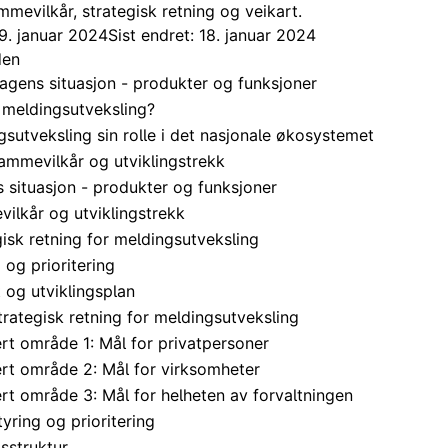
ammevilkår, strategisk retning og veikart.
9. januar 2024
Sist endret: 18. januar 2024
den
agens situasjon - produkter og funksjoner
 meldingsutveksling?
gsutveksling sin rolle i det nasjonale økosystemet
Rammevilkår og utviklingstrekk
 situasjon - produkter og funksjoner
ilkår og utviklingstrekk
gisk retning for meldingsutveksling
 og prioritering
 og utviklingsplan
trategisk retning for meldingsutveksling
ert område 1: Mål for privatpersoner
tert område 2: Mål for virksomheter
ert område 3: Mål for helheten av forvaltningen
tyring og prioritering
sstruktur