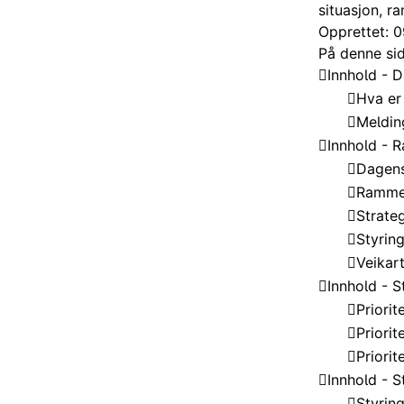
situasjon, r
Opprettet: 0
På denne si
Innhold - D
Hva er
Meldin
Innhold - 
Dagens
Rammev
Strate
Styring
Veikart
Innhold - S
Priorit
Priori
Priorit
Innhold - S
Styring