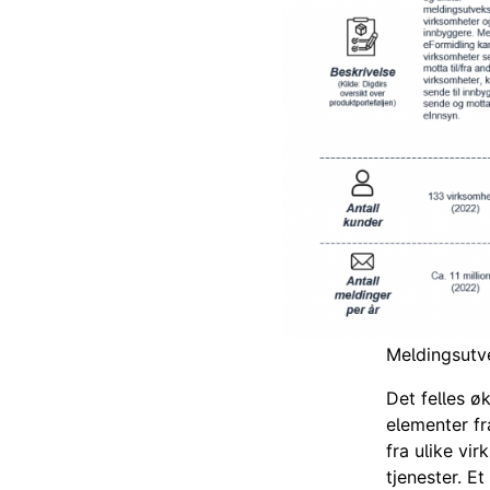
Meldingsutve
Det felles ø
elementer fr
fra ulike vi
tjenester. E