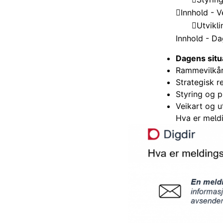
Innhold - V
Utvikl
Innhold - Da
Dagens situ
Rammevilkår
Strategisk r
Styring og pr
Veikart og u
Hva er meld