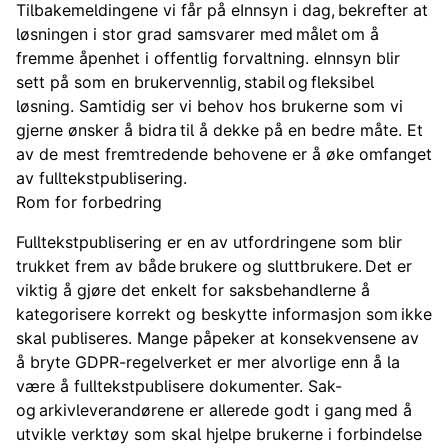
Tilbakemeldingene vi får på eInnsyn
i dag, bekrefter at
løsningen i stor grad samsvarer med målet om å
fremme åpenhet i offentlig forvaltning. eInnsyn blir
sett på som en brukervennlig, stabil og fleksibel
løsning. Samtidig ser vi behov hos brukerne som vi
gjerne ønsker å bidra til å dekke på en bedre måte. Et
av de mest fremtredende behovene er å øke omfanget
av fulltekstpublisering.
Rom for forbedring
Fulltekstpublisering er en av utfordringene som blir
trukket frem av både brukere og sluttbrukere. Det er
viktig å gjøre det enkelt for saksbehandlerne å
kategorisere korrekt og beskytte informasjon som ikke
skal publiseres. Mange påpeker at konsekvensene av
å bryte GDPR-regelverket er mer alvorlige enn å la
være å fulltekstpublisere dokumenter. Sak-
og arkivleverandørene er allerede godt i gang med å
utvikle verktøy som skal hjelpe brukerne i forbindelse