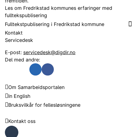
fremtiden.
Les om Fredrikstad kommunes erfaringer med
fulltekspublisering
Fulltekstpublisering i Fredrikstad kommune
Kontakt
Servicedesk
E-post:
servicedesk@digdir.no
Del med andre:
Send som e-post
Del på Twitter
Del på Linkedin
Del på Facebook
Samarbeidsportalen
Om Samarbeidsportalen
In English
Bruksvilkår for fellesløsningene
Trenger du hjelp?
Kontakt oss
Faceb