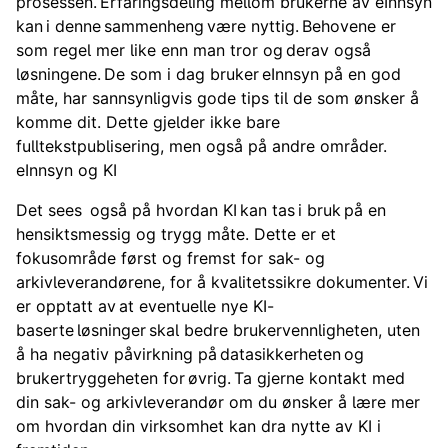
prosessen. Erfaringsdeling mellom brukerne av eInnsyn
kan i denne sammenheng være nyttig. Behovene er
som regel mer like enn man tror og derav også
løsningene. De som i dag bruker eInnsyn på en god
måte, har sannsynligvis gode tips til de som ønsker å
komme dit. Dette gjelder ikke bare
fulltekstpublisering, men også på andre områder.
eInnsyn og KI
Det sees også på hvordan KI kan tas i bruk på en
hensiktsmessig og trygg måte. Dette er et
fokusområde først og fremst for sak- og
arkivleverandørene, for å kvalitetssikre dokumenter. Vi
er opptatt av at eventuelle nye KI-
baserte løsninger skal bedre brukervennligheten, uten
å ha negativ påvirkning på datasikkerheten og
brukertryggeheten for øvrig. Ta gjerne kontakt med
din sak- og arkivleverandør om du ønsker å lære mer
om hvordan din virksomhet kan dra nytte av KI i