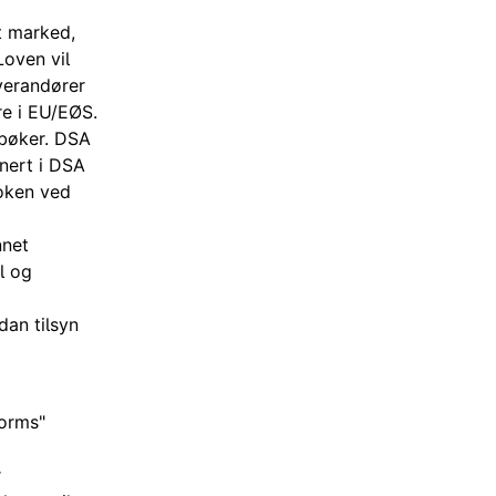
t marked,
Loven vil
everandører
re i EU/EØS.
ebøker. DSA
inert i DSA
oken ved
nnet
l og
dan tilsyn
forms"
r