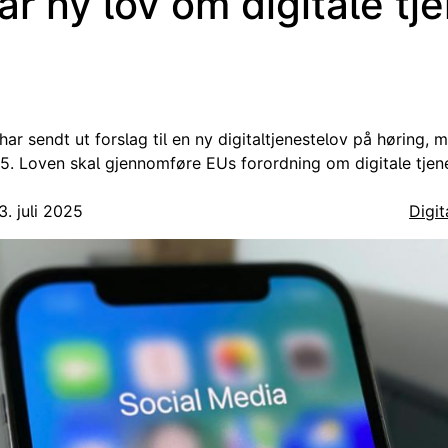
år ny lov om digitale tj
ar sendt ut forslag til en ny digitaltjenestelov på høring, me
. Loven skal gjennomføre EUs forordning om digitale tjene
3. juli 2025
Digi