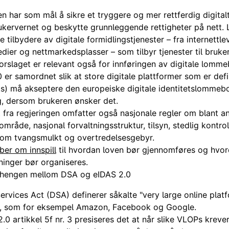
n har som mål å sikre et tryggere og mer rettferdig digital
ukervernet og beskytte grunnleggende rettigheter på nett. 
le tilbydere av digitale formidlingstjenester – fra internettl
medier og nettmarkedsplasser – som tilbyr tjenester til bruke
orslaget er relevant også for innføringen av digitale lomm
 er samordnet slik at store digitale plattformer som er def
ks) må akseptere den europeiske digitale identitetslommeb
g, dersom brukeren ønsker det.
 fra regjeringen omfatter også nasjonale regler om blant a
mråde, nasjonal forvaltningsstruktur, tilsyn, stedlig kontrol
som tvangsmulkt og overtredelsesgebyr.
ber om innspill
til hvordan loven bør gjennomføres og hvor
inger bør organiseres.
engen mellom DSA og eIDAS 2.0
Services Act (DSA) definerer såkalte "very large online plat
, som for eksempel Amazon, Facebook og Google.
2.0 artikkel 5f nr. 3 presiseres det at når slike VLOPs kreve