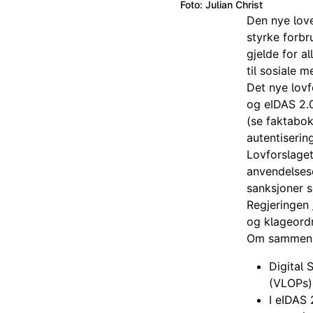
Foto: Julian Christ
Den nye love
styrke forbr
gjelde for al
til sosiale 
Det nye lovf
og eIDAS 2.0
(se faktabo
autentiserin
Lovforslaget
anvendelseso
sanksjoner 
Regjeringen
og klageordn
Om sammenh
Digital 
(VLOPs)
I eIDAS 