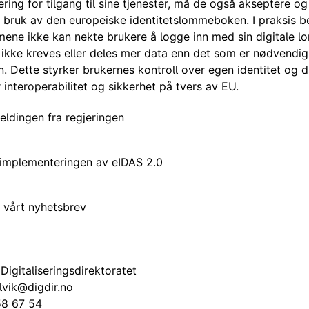
ering for tilgang til sine tjenester, må de også akseptere og 
r bruk av den europeiske identitetslommeboken. I praksis be
mene ikke kan nekte brukere å logge inn med sin digitale 
 ikke kreves eller deles mer data enn det som er nødvendig
n. Dette styrker brukernes kontroll over egen identitet og d
interoperabilitet og sikkerhet på tvers av EU.
ldingen fra regjeringen
implementeringen av eIDAS 2.0
 vårt nyhetsbrev
 Digitaliseringsdirektoratet
alvik@digdir.no
58 67 54