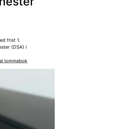
enester
d frist 1.
ster (DSA) i
tal lommebok