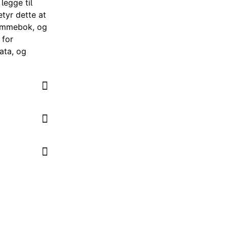
legge til
tyr dette at
lommebok, og
 for
ata, og